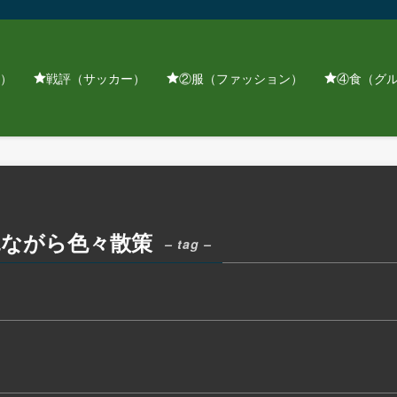
）
戦評（サッカー）
②服（ファッション）
④食（グ
見ながら色々散策
– tag –