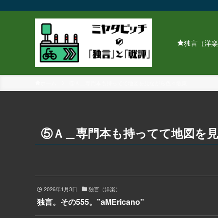
独言（洋楽
ホーム
⑤Ａ＿専門本も持ってて地図を見ながら色々散策
⑤Ａ＿専門本も持ってて地図を
2026年1月3日
独言（洋楽）
独言。その555。”aMEricano”