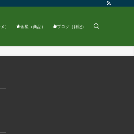
ルメ）
金星（商品）
ブログ（雑記）