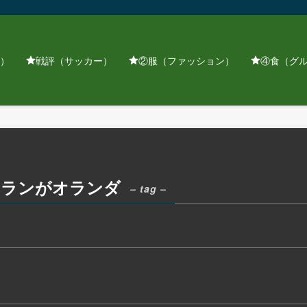
）
戦評（サッカー）
②服（ファッション）
④食（グ
ミランがオランダ
– tag –