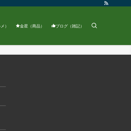
ルメ）
金星（商品）
ブログ（雑記）