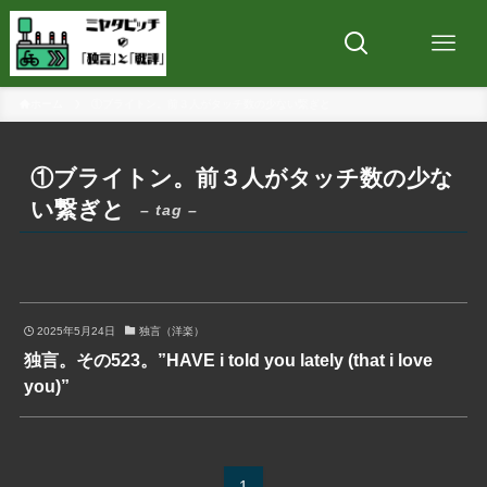
ホーム
①ブライトン。前３人がタッチ数の少ない繋ぎと
①ブライトン。前３人がタッチ数の少な
い繋ぎと
– tag –
2025年5月24日
独言（洋楽）
独言。その523。”HAVE i told you lately (that i love
you)”
1