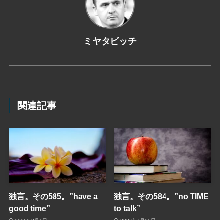
ミヤタビッチ
関連記事
独言。その585。”have a
独言。その584。”no TIME
good time”
to talk”