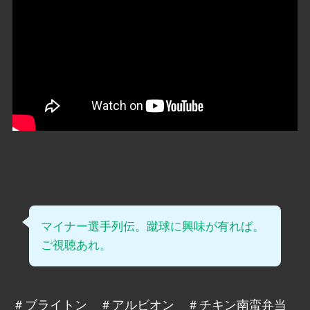
マイナー選手列伝。蹴球に興味が有れば。
ご視聴あれ。
＃ブライトン ＃アルビオン ＃チキン南蛮弁当