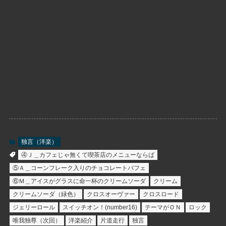
独言（洋楽）
④Ｊ＿カフェじゃ無くて喫茶店のメニューならば
⑤Ａ＿コーンフレーク入りのチョコレートパフェ
⑥Ｍ＿アイスがグラスに命一杯のクリームソーダ
クリーム
クリームソーダ（緑色）
クロスオーヴァー
クロスロード
ジェリーロール
スイッチオン！(number16)
テーマがＯＮ
ロック
唯我独尊（次回）
洋楽紹介
片道走行
独言