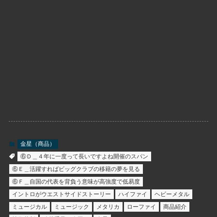
金星（商品）
⑥Ｄ＿４年に一度って長いですよね開催のスパン
⑥Ｅ＿活躍すればビッグクラブの移籍の夢を見る
⑥Ｆ＿自国の代表を背負う意味が高強度で低易度
イントロがウエストサイドストーリー
ハイファイ
ヘビーメタル
ミュージカル
ミュージック
メタリカ
ローファイ
商品紹介