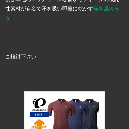
性素材が有名で汗を吸い即座に乾かす
俺を舐める
な
。
ご検討下さい。