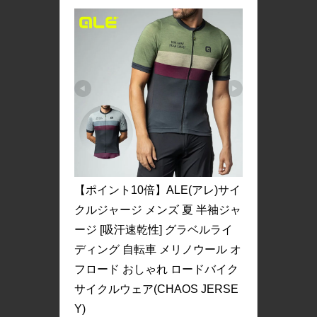
【ポイント10倍】ALE(アレ)サイ
クルジャージ メンズ 夏 半袖ジャ
ージ [吸汗速乾性] グラベルライ
ディング 自転車 メリノウール オ
フロード おしゃれ ロードバイク 
サイクルウェア(CHAOS JERSE
Y)